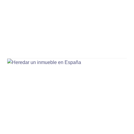
9 Jul, 18:52
Compra de vivienda en España:
cuando el vendedor impide la firma
ante notario