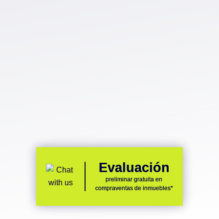
Bufete especializado
en Derecho alemán, español y
europeo
LEER MÁS
Evaluación
preliminar gratuita en
compraventas de inmuebles*