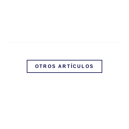
23 Jun, 18:17
OTROS ARTÍCULOS
¿Pueden los albaceas
testamentarios vender inmuebles sin
la intervención del heredero
fiduciario?