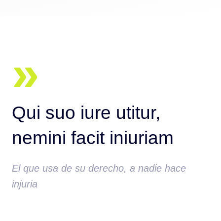
»
Qui suo iure utitur,
nemini facit iniuriam
El que usa de su derecho, a nadie hace
injuria