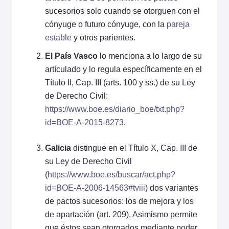
sucesorios solo cuando se otorguen con el
cónyuge o futuro cónyuge, con la
pareja
estable
y otros parientes.
El País Vasco
lo menciona a lo largo de su
artículado y lo regula específicamente en el
Título II, Cap. III (arts. 100 y ss.) de su Ley
de Derecho Civil:
https://www.boe.es/diario_boe/txt.php?
id=BOE-A-2015-8273
.
Galicia
distingue en el Título X, Cap. III de
su Ley de Derecho Civil
(
https://www.boe.es/buscar/act.php?
id=BOE-A-2006-14563#tviii
) dos variantes
de pactos sucesorios: los de mejora y los
de apartación (art. 209). Asimismo permite
que éstos sean otorgados mediante poder