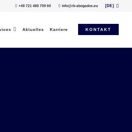
[DE]
+49 721 480 709 60
info@rb-abogados.eu
vices
Aktuelles
Karriere
KONTAKT