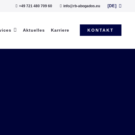
[DE]
+49 721 480 709 60
info@rb-abogados.eu
vices
Aktuelles
Karriere
KONTAKT