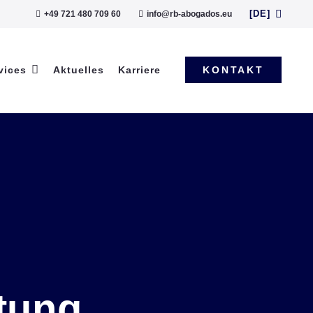
[DE]
+49 721 480 709 60
info@rb-abogados.eu
vices
Aktuelles
Karriere
KONTAKT
tung