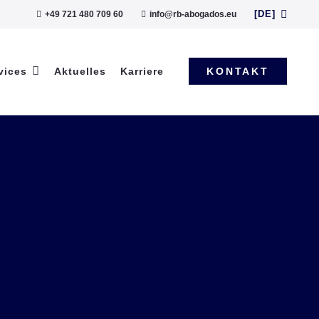
[DE]
+49 721 480 709 60
info@rb-abogados.eu
vices
Aktuelles
Karriere
KONTAKT